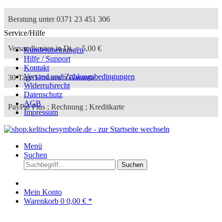
Beratung unter 0371 23 451 306
Service/Hilfe
Versandkosten in Dt. = 5,00 €
Kundenmeinungen
Hilfe / Support
Kontakt
Versand und Zahlungsbedingungen
30 Tage Umtausch Garantie
Widerrufsrecht
Datenschutz
AGB
PayPal Plus ; Rechnung ; Kreditkarte
Impressum
Menü
Suchen
Suchen
Mein Konto
Warenkorb
0
0,00 € *