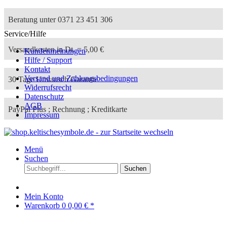
Beratung unter 0371 23 451 306
Service/Hilfe
Versandkosten in Dt. = 5,00 €
Kundenmeinungen
Hilfe / Support
Kontakt
Versand und Zahlungsbedingungen
30 Tage Umtausch Garantie
Widerrufsrecht
Datenschutz
AGB
PayPal Plus ; Rechnung ; Kreditkarte
Impressum
Menü
Suchen
Suchen
Mein Konto
Warenkorb
0
0,00 € *