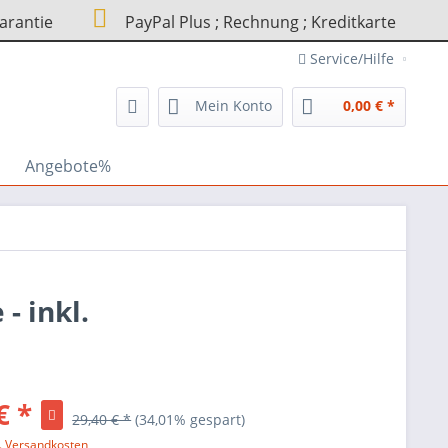
arantie
PayPal Plus ; Rechnung ; Kreditkarte
Service/Hilfe
Mein Konto
0,00 € *
Angebote%
- inkl.
€ *
29,40 € *
(34,01% gespart)
l. Versandkosten